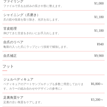
ファイリング
¥1,000
ファイルで爪をお好みの長さや形に整えます。
シャイニング（爪磨き）
¥1,180
爪の筋や段差を取り除き、光沢を出します。
甘皮処理
¥1,180
伸びてきた甘皮をきれいにお手入れします。
自爪のリペア
¥940
亀裂の入った爪にラップという技術で補強します。
自爪補正
¥9,900
フット
ジェルペディキュア
¥6,800～
ペディキュアのアートサンプルチップも多数ご用意しておりま
す。カラーの組み合わせやデザインの参考に♪
足裏角質ケア
¥3,200～
足裏の古い角質をケアします。